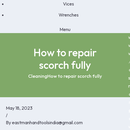
Vices
Wrenches
Menu
How to repair
scorch fully
.
Cleaning
How to repair scorch fully
s
May 18, 2023
/
By
eastmanhandtoolsindia@gmail.com