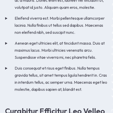
ac a mauris. Donec enim est, laoreet vel tincidunt ut,
volutpat id justo. Aliquam quam eros, molestie.
Eleifend viverra est. Morbi pellentesque ullamcorper
lacinia. Nulla finibus ut tellus sed dapibus. Maecenas
o
non eleifend nibh, sed suscipit nunc.
s
Aenean eget ultricies elit, at tincidunt massa. Duis at
d
maximus lacus. Morbi ultricies venenatis arcu.
a
Suspendisse vitae viverra mi, nec pharetra felis.
Duis consequat et risus eget finibus. Nulla tempus
gravida tellus, sit amet tempus ligula hendrerit in. Cras
in interdum tellus, ac semper urna. Maecenas eget leo
molestie, dapibus sapien at, blandit est.
.
Curabitur Efficitur Leo Velleo
r