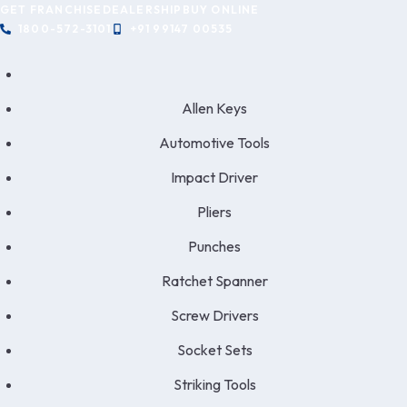
GET FRANCHISE
DEALERSHIP
BUY ONLINE
1800-572-3101
+91 99147 00535
Allen Keys
Automotive Tools
Impact Driver
Pliers
Punches
Ratchet Spanner
Screw Drivers
Socket Sets
Striking Tools