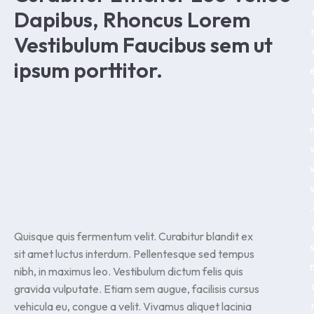
Dapibus, Rhoncus Lorem
r
Vestibulum Faucibus sem ut
ipsum porttitor.
e
.
Quisque quis fermentum velit. Curabitur blandit ex
s
sit amet luctus interdum. Pellentesque sed tempus
nibh, in maximus leo. Vestibulum dictum felis quis
gravida vulputate. Etiam sem augue, facilisis cursus
vehicula eu, congue a velit. Vivamus aliquet lacinia