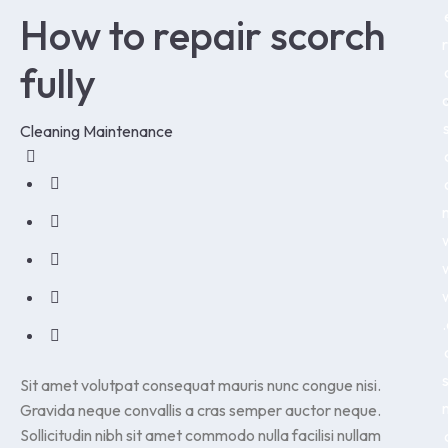
How to repair scorch
r
fully
o
s
Cleaning
Maintenance
.
s
Sit amet volutpat consequat mauris nunc congue nisi.
Gravida neque convallis a cras semper auctor neque.
Sollicitudin nibh sit amet commodo nulla facilisi nullam